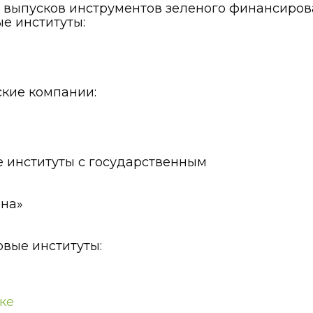
у выпусков инструментов зеленого финансиро
е институты:
я
кие компании:
 институты с государственным
ана»
вые институты:
ке