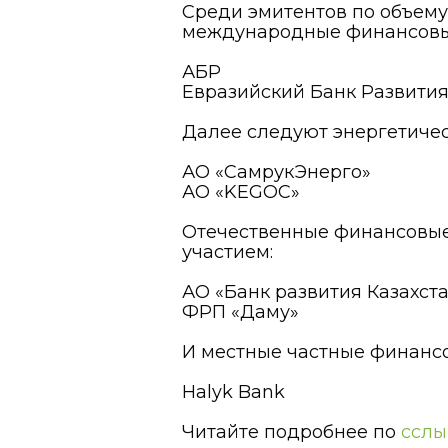
Среди эмитентов по объем
международные финансовы
АБР
Евразийский Банк Развити
Далее следуют энергетичес
АО «СамрукЭнерго»
АО «KEGOC»
Отечественные финансовые
участием:
АО «Банк развития Казахст
ФРП «Даму»
И местные частные финансо
Halyk Bank
Читайте подробнее по
сслы