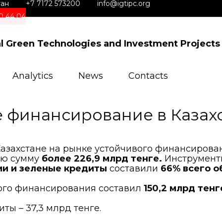
тан
+7 7172 573200
info@igtipc.org
0 44 04
al Green Technologies and Investment Projects
Analytics
News
Contacts
 финансирование в Казах
в Казахстане на рынке устойчивого финансиро
ую сумму
более 226,9 млрд тенге.
Инструменты
ии и зеленые кредиты
составили
66% всего 
ого финансирования составил
150,2 млрд тенг
ты – 37,3 млрд тенге.