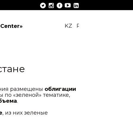
KZ
RU
EN
 Center»
стане
вания размещены
облигации
 по «зеленой» тематике,
объема
.
е
, из них зеленые