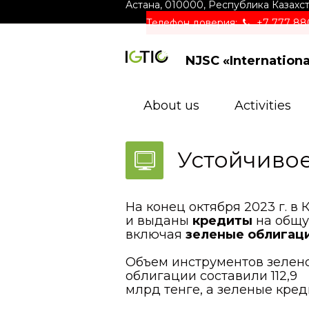
Астана
,
010000
,
Республика Казахс
Телефон доверия:
+7 777 88
NJSC «Internation
About us
Activities
Устойчивое
На конец октября 2023 г. 
и выданы
кредиты
на общ
включая
зеленые облигац
Объем инструментов зелен
облигации составили 112,9
млрд тенге, а зеленые креди