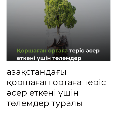
Қазақстандағы
қоршаған ортаға теріс
әсер еткені үшін
төлемдер туралы