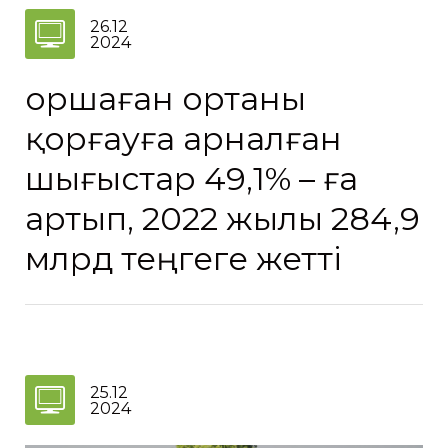
26.12
2024
Қоршаған ортаны
қорғауға арналған
шығыстар 49,1% – ға
артып, 2022 жылы 284,9
млрд теңгеге жетті
25.12
2024