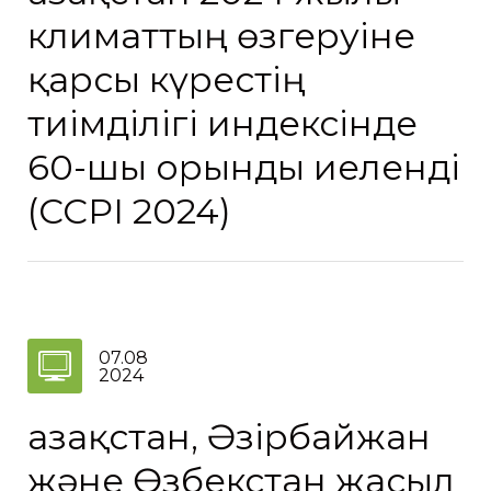
климаттың өзгеруіне
қарсы күрестің
тиімділігі индексінде
60-шы орынды иеленді
(CCPI 2024)
07.08
2024
Қазақстан, Әзірбайжан
және Өзбекстан жасыл