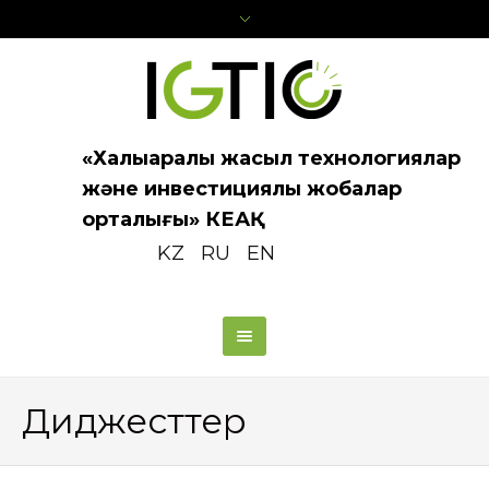
«Халықаралық жасыл технологиялар
және инвестициялық жобалар
орталығы» КЕАҚ
KZ
RU
EN
Диджесттер