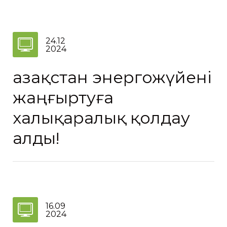
24.12
2024
Қазақстан энергожүйені
жаңғыртуға
халықаралық қолдау
алды!
16.09
2024