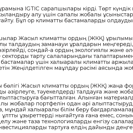
рамына IGTIC сарапшылары кірді. Төрт күндік и
ржыландыру алу үшін сапалы жобалық ұсыныстар
айту. Бұл қор климаттық бастамаларды қолдаудың 
шылар Жасыл климаттық қордың (ЖКҚ) құрылым
алық талдаудың заманауи құралдарын меңгереді
зірлейді, сондай-ақ қордың экологиялық және әл
е секторды тарту салаларындағы талаптарымен
бастамалар үшін халықаралық климаттық қаржыла
етін Жеңілдетілген мақұлдау рәсімі аясында 
 бөлігі Жасыл климаттық қордың (ЖКҚ) жаңа 
 әзірлеуге, тәуекелдерді талдауға және жоб
алыптастыруға бағытталған. Алынған материалд
ық жобалар портфелін одан әрі қалыптастыруды
мұндай халықаралық білім беру бағдарламалары
лттық құзыреттерді нығайтуға ғана емес, соны
делу және таза технологияларды енгізу салал
 инвестицияларды тартуға елдің дайындық деңге