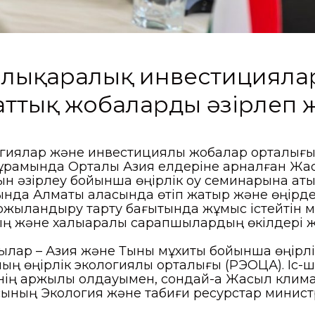
халықаралық инвестицияла
аттық жобаларды әзірлеп 
гиялар және инвестициялық жобалар орталығы»
құрамында Орталық Азия елдеріне арналған Жа
 әзірлеу бойынша өңірлік оқу семинарына қаты
нда Алматы қаласында өтіп жатыр және өңірд
қаржыландыру тарту бағытында жұмыс істейтін 
ң және халықаралық сарапшылардың өкілдері 
р – Азия және Тынық мұхиты бойынша өңірлік 
ның өңірлік экологиялық орталығы (РЭОЦА). Іс
ің қаржылық қолдауымен, сондай-ақ Жасыл кли
сының Экология және табиғи ресурстар министр