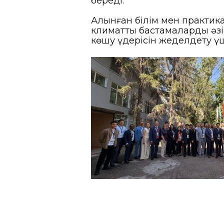
береді.
Алынған білім мен практика
климаттық бастамаларды әзі
көшу үдерісін жеделдету ү