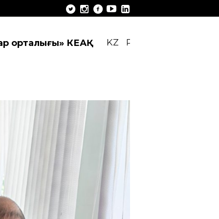
KZ
RU
EN
лар орталығы» КЕАҚ