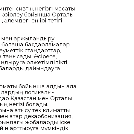
нтенсивтің негізгі мақсаты –
 әзірлеу бойынша Орталық
әлемдегі ең ірі тетігі
ы мен қаржыландыру
, болашақ бағдарламалар
еуметтік стандарттар,
 танысады. Әсіресе,
ндыруға қолжетімділікті
жобаларды дайындауға
форматы бойынша алдын ала
алардың логикалық-
ар Қазақстан мен Орталық
ң негізі болады.
на қатысу тек климаттық
мен қатар декарбонизация,
арындағы жобаларды іске
йін арттыруға мүмкіндік