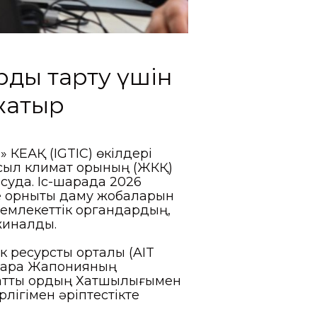
рды тарту үшін
жатыр
 КЕАҚ (IGTIC) өкілдері
сыл климат қорының (ЖКҚ)
суда. Іс-шарада 2026
е орнықты даму жобаларын
мемлекеттік органдардың,
жиналды.
ресурстық орталық (AIT
-шара Жапонияның
маттық қордың Хатшылығымен
лігімен әріптестікте