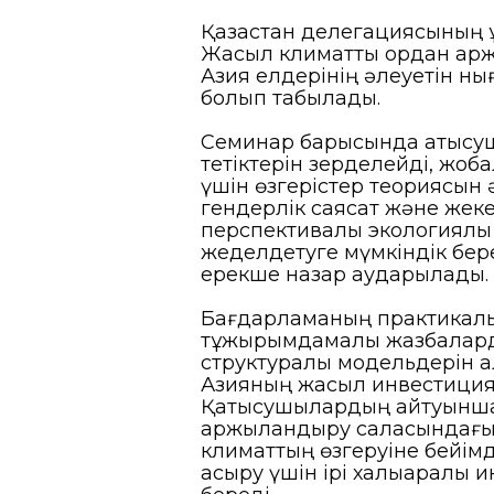
Қазақстан делегациясының құ
Жасыл климаттық қордан қа
Азия елдерінің әлеуетін нығ
болып табылады.
Семинар барысында қатысу
тетіктерін зерделейді, жоб
үшін өзгерістер теориясын ә
гендерлік саясат және жек
перспективалы экологиялық 
жеделдетуге мүмкіндік бер
ерекше назар аударылады.
Бағдарламаның практикалық
тұжырымдамалық жазбаларды
структуралық модельдерін қ
Азияның жасыл инвестициял
Қатысушылардың айтуынша, 
қаржыландыру саласындағы ұ
климаттың өзгеруіне бейім
асыру үшін ірі халықаралық