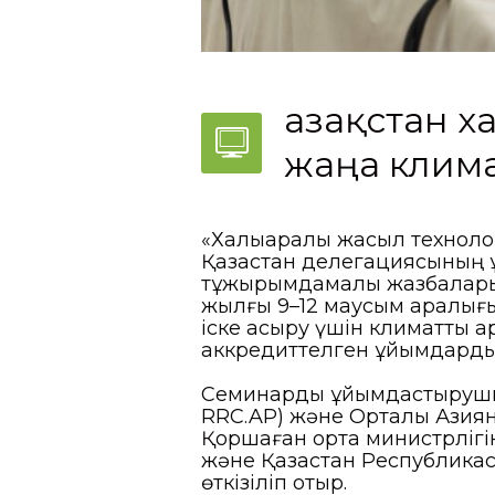
Қазақстан 
жаңа клим
«Халықаралық жасыл техноло
Қазақстан делегациясының 
тұжырымдамалық жазбаларын
жылғы 9–12 маусым аралығы
іске асыру үшін климаттық 
аккредиттелген ұйымдарды
Семинарды ұйымдастырушыла
RRC.AP) және Орталық Азия
Қоршаған орта министрлігін
және Қазақстан Республика
өткізіліп отыр.