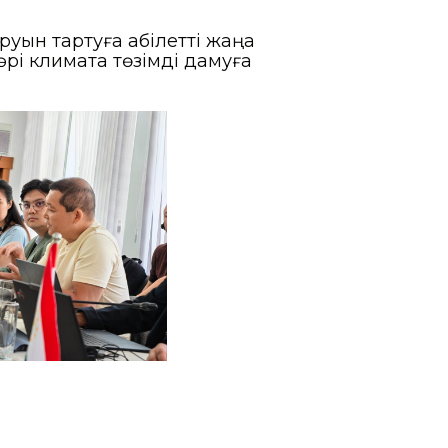
уын тартуға қабілетті жаңа
рі климатқа төзімді дамуға