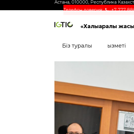
Астана
,
010000
,
Республика Казахс
Телефон доверия:
+7 777 88
«Халықаралық жас
Біз туралы
Қызметі