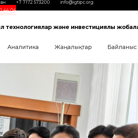
тан
+7 7172 573200
info@igtipc.org
0 44 04
ыл технологиялар және инвестициялық жоба
Аналитика
Жаңалықтар
Байланыс