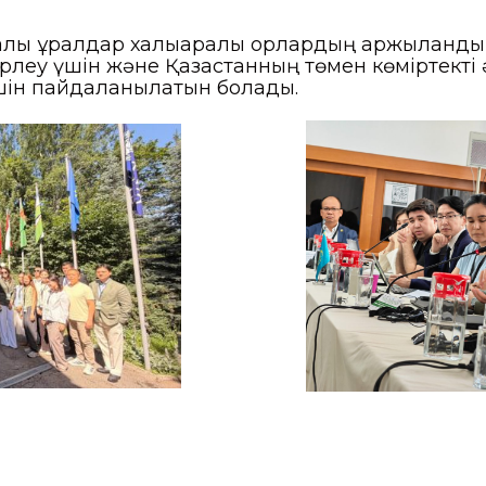
лық құралдар халықаралық қорлардың қаржыландыр
рлеу үшін және Қазақстанның төмен көміртекті ә
шін пайдаланылатын болады.