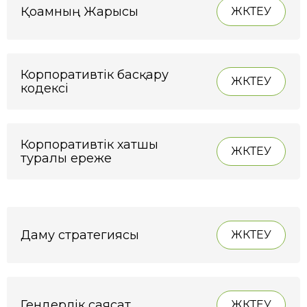
Қоғамның Жарғысы
ЖҮКТЕУ
Корпоративтік басқару
ЖҮКТЕУ
кодексі
Корпоративтік хатшы
ЖҮКТЕУ
туралы ереже
Даму стратегиясы
ЖҮКТЕУ
Гендерлік саясат
ЖҮКТЕУ