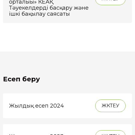
орталығы» КЕАҚ
Тәуекелдерді басқару және
ішкі бақылау саясаты
Есеп беру
Жылдық есеп 2024
ЖҮКТЕУ