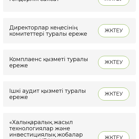
Директорлар кеңесінің
ЖҮКТЕУ
комитеттері туралы ереже
Комплаенс қызметі туралы
ЖҮКТЕУ
ереже
Ішкі аудит қызметі туралы
ЖҮКТЕУ
ереже
«Халықаралық жасыл
технологиялар және
инвестициялық жобалар
ЖҮКТЕУ