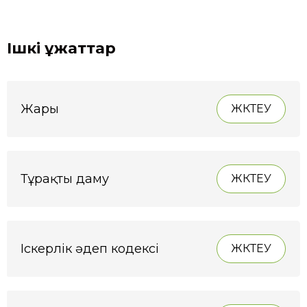
Ішкі құжаттар
Жарғы
ЖҮКТЕУ
Тұрақты даму
ЖҮКТЕУ
Іскерлік әдеп кодексі
ЖҮКТЕУ